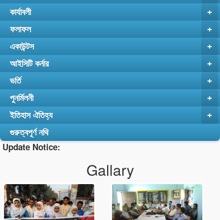
কার্যাবলী
+
ফলাফল
+
একাউন্টস
+
আইসিটি কর্নার
+
ভর্তি
+
পুনর্মিলনী
+
ইতিহাস ঐতিহ্য
+
গুরুত্বপূর্ণ নথি
Update Notice:
Gallary