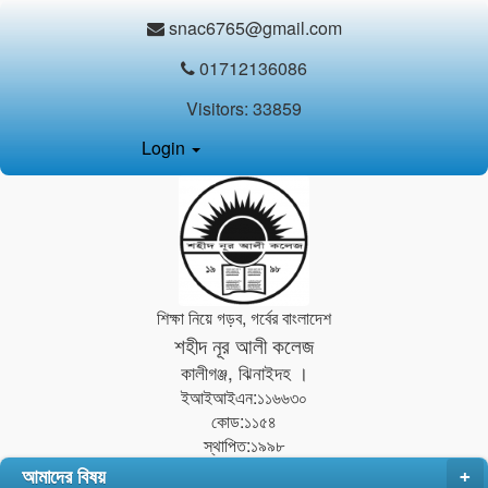
snac6765@gmail.com
01712136086
Visitors:
33859
Login
শিক্ষা নিয়ে গড়ব, গর্বের বাংলাদেশ
শহীদ নূর আলী কলেজ
কালীগঞ্জ, ঝিনাইদহ ।
ইআইআইএন:১১৬৬৩০
কোড:১১৫৪
স্থাপিত:১৯৯৮
আমাদের বিষয়
+