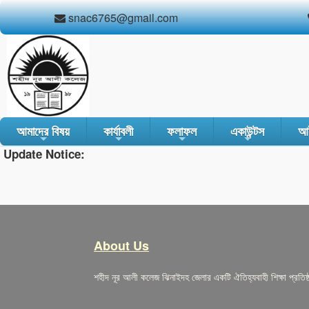
snac6765@gmail.com
আমাদের বিষয়
কার্যাবলী
ফলাফল
একাউন্টস
আই
Update Notice:
+
+
+
+
About Us
শহীদ নূর আলী কলেজ ঝিনাইদহ জেলার একটি ঐতিহ্যবাহী শিক্ষা প্রতিষ