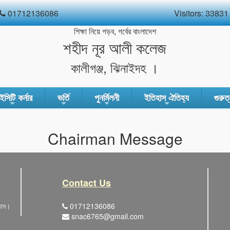
01712136086
Visitors:
33831
শিক্ষা নিয়ে গড়ব, গর্বের বাংলাদেশ
শহীদ নূর আলী কলেজ
কালীগঞ্জ, ঝিনাইদহ ।
সিটি কর্নার
ভর্তি
পুনর্মিলনী
ইতিহাস ঐতিহ্য
গুরুত্
+
+
+
+
Chairman Message
Contact Us
্ঠান।
01712136086
snac6765@gmail.com