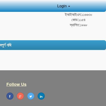
Login
ইআইআইএন:১১৬৬৩০
কোড:১১৫৪
স্থাপিত:১৯৯৮
বপূর্ণ নথি
Follow Us